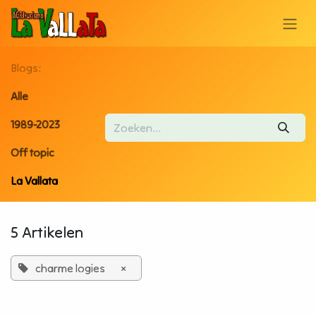
OVERSLAAN NAAR INHOUD
Blogs:
Alle
1989-2023
Off topic
La Vallata
5 Artikelen
charme logies
×