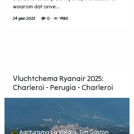
waarom dat onve...
24 gen 2025
0
1480
Vluchtchema Ryanair 2025:
Charleroi - Perugia - Charleroi
Agriturismo La Vallata, Tim Gaston