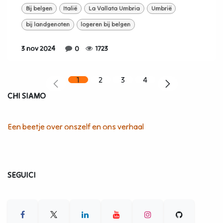
Bij belgen
Italië
La Vallata Umbria
Umbrië
bij landgenoten
logeren bij belgen
3 nov 2024
0
1723
1
2
3
4
CHI SIAMO
Een beetje over onszelf en ons verhaal
SEGUICI