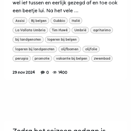
wel iet tussen en eerlijk gezegd af en toe ook
een beetje lui. Na het vele ...
Assisi
Bij belgen
Gubbio
Italië
La Vallata Umbria
Tim Huwé
Umbrië
agriturimo
bij landgenoten
logeren bij belgen
logeren bij landgenoten
olijfbomen
olijfolie
perugia
promotie
vakantie bij belgen
zwembad
29 nov 2024
0
1400