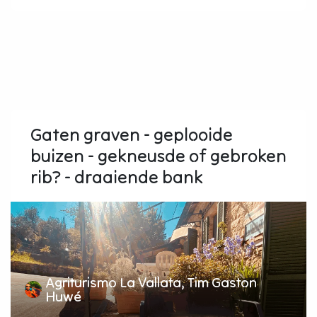
Gaten graven - geplooide
buizen - gekneusde of gebroken
rib? - draaiende bank
Agriturismo La Vallata, Tim Gaston
Huwé