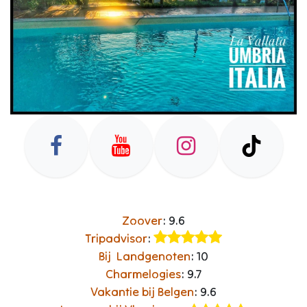
Zoover
: 9.6​
Tripadvisor
:
Bij Landgenoten
: 10
Charmelogies
: 9.7
Vakantie bij Belgen
: 9.6