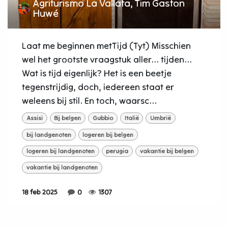
Agriturismo La Vallata, Tim Gaston
Huwé
Laat me beginnen metTijd (Tyt) Misschien
wel het grootste vraagstuk aller... tijden...
Wat is tijd eigenlijk? Het is een beetje
tegenstrijdig, doch, iedereen staat er
weleens bij stil. En toch, waarsc...
Assisi
Bij belgen
Gubbio
Italië
Umbrië
bij landgenoten
logeren bij belgen
logeren bij landgenoten
perugia
vakantie bij belgen
vakantie bij landgenoten
18 feb 2025
0
1307