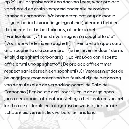
op 29 juni, organiseerde een dag van feest, waar proloco
voorbereid en gratis verspreid onder alle bezoekers
spaghetti carbonara. We herinneren ons nog de mooie
slogans bedacht voor de gelegenheid (uiteraard hebben
die meer effect in het Italiaans, of beter in het
"Fratticiolees"): “ Per chi vol magnè n'o spaghetto c'è”
(Voor wie wil eten is er spaghetti), “ Per la vita troppo cara
uno spaghetto alla carbonara ” (is het leven te duur? dan is
er altijd spaghetti carbonara), “ La ProLoco con rispetto
offre a tutti uno spaghetto” (De proloco offreert met
respect aan iedereen een spaghetti) .Er Vergeet niet dat de
belangrijkste momenten van het festival zijn de herziening
van de muilezel en de verpakking paard, de Palio del
Carbonaio (Een heuse ezel-koers!) en in de afgelopen
jaren een mooie fototentoonstelling in het centrum van het
land en de picturale en fotografische wedstrijden om de
schoonheid van artistiek verbeteren ons land.