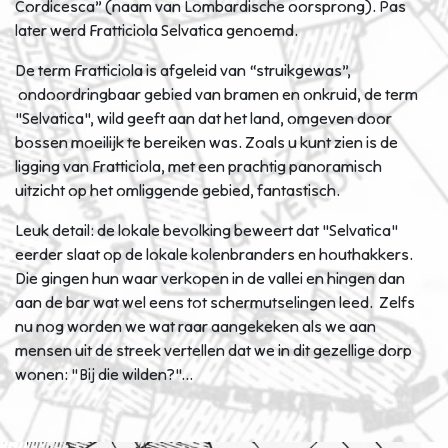
Cordicesca” (naam van Lombardische oorsprong). Pas
later werd Fratticiola Selvatica genoemd.
De term Fratticiola is afgeleid van “struikgewas”,
ondoordringbaar gebied van bramen en onkruid, de term
"Selvatica", wild geeft aan dat het land, omgeven door
bossen moeilijk te bereiken was. Zoals u kunt zien is de
ligging van Fratticiola, met een prachtig panoramisch
uitzicht op het omliggende gebied, fantastisch.
Leuk detail: de lokale bevolking beweert dat "Selvatica"
eerder slaat op de lokale kolenbranders en houthakkers.
Die gingen hun waar verkopen in de vallei en hingen dan
aan de bar wat wel eens tot schermutselingen leed. Zelfs
nu nog worden we wat raar aangekeken als we aan
mensen uit de streek vertellen dat we in dit gezellige dorp
wonen: "Bij die wilden?"...