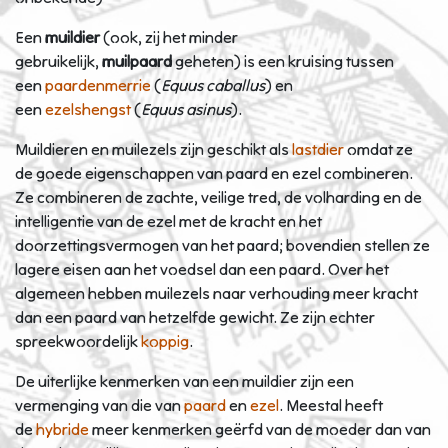
Een
muildier
(ook, zij het minder
gebruikelijk,
muilpaard
geheten) is een kruising tussen
een
paardenmerrie
(
Equus caballus
) en
een
ezelshengst
(
Equus asinus
).
Muildieren en muilezels zijn geschikt als
lastdier
omdat ze
de goede eigenschappen van paard en ezel combineren.
Ze combineren de zachte, veilige tred, de volharding en de
intelligentie van de ezel met de kracht en het
doorzettingsvermogen van het paard; bovendien stellen ze
lagere eisen aan het voedsel dan een paard. Over het
algemeen hebben muilezels naar verhouding meer kracht
dan een paard van hetzelfde gewicht. Ze zijn echter
spreekwoordelijk
koppig
.
De uiterlijke kenmerken van een muildier zijn een
vermenging van die van
paard
en
ezel
. Meestal heeft
de
hybride
meer kenmerken geërfd van de moeder dan van