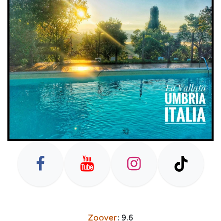
Zoover
: 9.6​