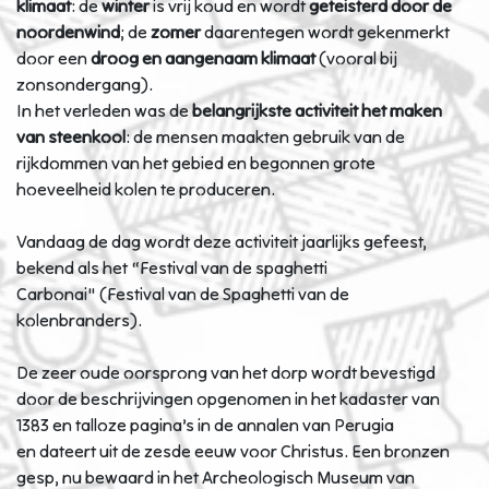
klimaat
: de
winter
is vrij koud en wordt
geteisterd door de
noordenwind
; de
zomer
daarentegen wordt gekenmerkt
door een
droog en aangenaam klimaat
(vooral bij
zonsondergang).
In het verleden was de
belangrijkste activiteit het maken
van steenkool
: de mensen maakten gebruik van de
rijkdommen van het gebied en begonnen grote
hoeveelheid kolen te produceren.
Vandaag de dag wordt deze activiteit jaarlijks gefeest,
bekend als het “Festival van de spaghetti
Carbonai" (Festival van de Spaghetti van de
kolenbranders).
De zeer oude oorsprong van het dorp wordt bevestigd
door de beschrijvingen opgenomen in het kadaster van
1383 en talloze pagina’s in de annalen van Perugia
en dateert uit de zesde eeuw voor Christus. Een bronzen
gesp, nu bewaard in het Archeologisch Museum van