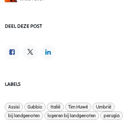
DEEL DEZE POST
LABELS
Assisi
Gubbio
Italië
Tim Huwé
Umbrië
bij landgenoten
logeren bij landgenoten
perugia