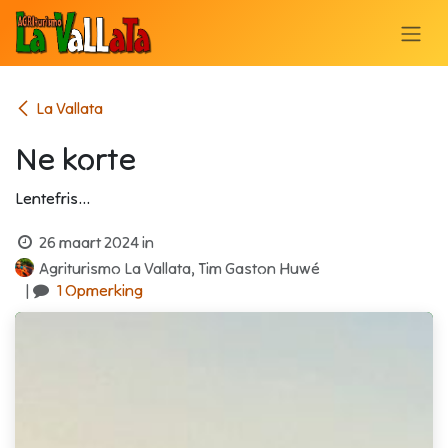
OVERSLAAN NAAR INHOUD
La Vallata
Ne korte
Lentefris... ​
26 maart 2024
in
Agriturismo La Vallata, Tim Gaston Huwé
|
1 Opmerking